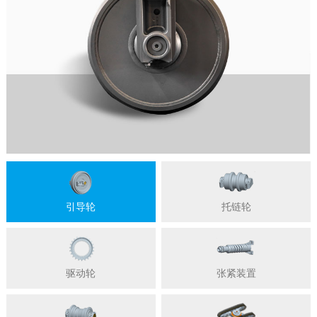
引导轮
托链轮
驱动轮
张紧装置