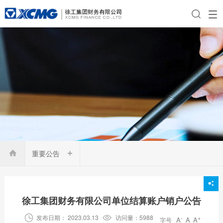
重要公告

徐工集团财务有限公司单位结算账户销户公告

发布日期： 2023.03.13

访问量：5988
-
+
A
A
A
字号