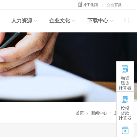
徐工集团
企业官微
人力资源
企业文化
下载中心




融资
租赁
计算器
按揭
首页
>
新闻中心
>
重要公告
贷款
计算器