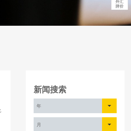
外汇
牌价
新闻搜索
年
化
月