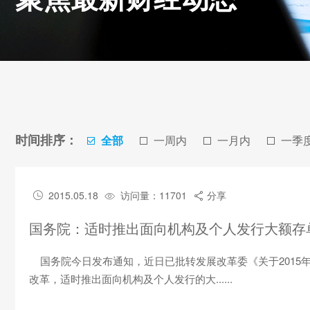
时间排序：
全部
一周内
一月内
一季
2015.05.18
访问量：11701
分享



国务院：适时推出面向机构及个人发行大额存
国务院今日发布通知，近日已批转发展改革委《关于2015
改革，适时推出面向机构及个人发行的大......