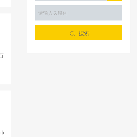
搜索

百
上市