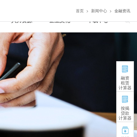
徐工集团
企业官微
首页
>
新闻中心
>
金融资讯
人力资源
企业文化
下载中心




融资
租赁
计算器
按揭
贷款
计算器