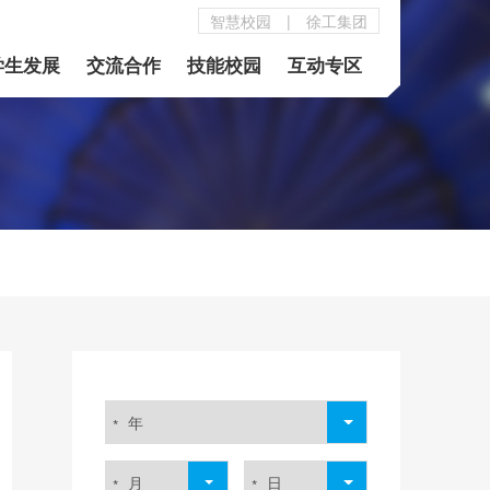
智慧校园
|
徐工集团
学生发展
交流合作
技能校园
互动专区
年
*
月
日
*
*