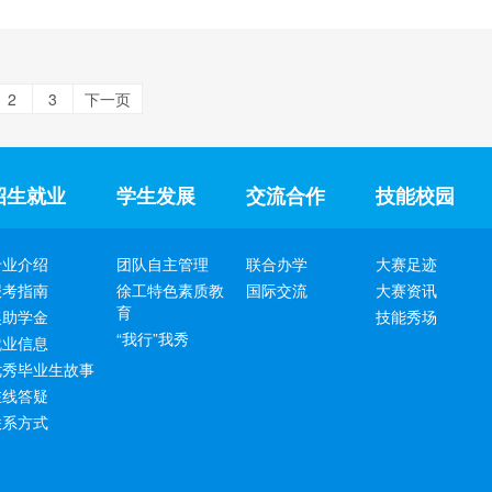
2
3
下一页
招生就业
学生发展
交流合作
技能校园
专业介绍
团队自主管理
联合办学
大赛足迹
报考指南
徐工特色素质教
国际交流
大赛资讯
育
奖助学金
技能秀场
“我行”我秀
就业信息
优秀毕业生故事
在线答疑
联系方式