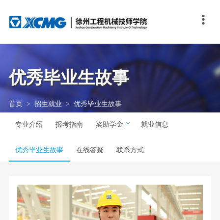

关于我们
教学科研
培训鉴定
招生就业
学生发展
交流合作
技能校园
互动专区
学院概况
一体化教学
走进培训中心
专业介绍
团队自主管理
联合办学
大赛足迹
人文校园
学院理念
教科研成果
培训服务
报考指南
徐工特色素质教育
国际交流
大赛资讯
品牌刊物
优秀毕业生故事
发展历程
培训动态
奖助学金
“我行”我秀
技能秀场
媒体视点
首页
>
招生就业
>
优秀毕业生故事
学院荣誉
技能人才评价
就业信息
专业介绍
报考指南
奖助学金
就业信息
联系我们
优秀毕业生故事
优秀毕业生故事
在线答疑
联系方式
在线答疑
联系方式