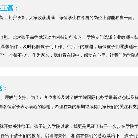
任王磊：
高，上手很快，大家收获满满，每位学生在各自的岗位上都能独当一面。
欣慰。此次孩子前往武汉动力科技进行实习，学院专门选派专业教师带
程温馨陪伴，及时化解孩子们工作、生活上的难题，确保孩子们逐步适应
了“一个都不少”。作为家长，我们看在眼中，感动在心里。让我们为学院
晓：
任、理解与支持。为了让各位家长及时了解学院国际化办学最新动态以及
向各位家长表示衷心的感谢，希望在新的学期继续得到家长们的关注和支
就开始关注徐工。孩子进入学院以后，我更是见证了孩子一步步在学院
主任给予孩子们的教育、启迪与关怀，相信在你们的悉心栽培下，孩子们