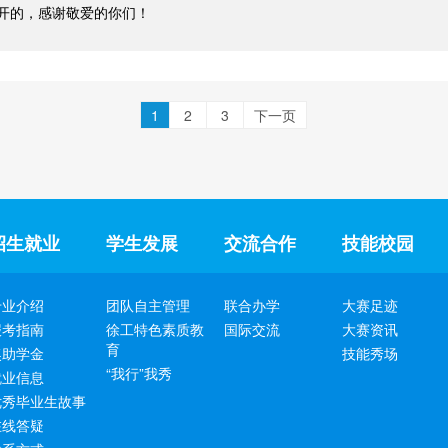
开的，感谢敬爱的你们！
1
2
3
下一页
招生就业
学生发展
交流合作
技能校园
专业介绍
团队自主管理
联合办学
大赛足迹
报考指南
徐工特色素质教
国际交流
大赛资讯
育
奖助学金
技能秀场
“我行”我秀
就业信息
优秀毕业生故事
在线答疑