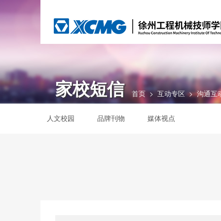
家校短信
首页
>
互动专区
>
沟通互
人文校园
品牌刊物
媒体视点