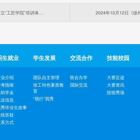
2024年11月11日《新华日报》：徐州创新建立“工匠学院”培训体系，培育数万名高技能人才——“大熔炉”锻造“大工匠”
招生就业
学生发展
交流合作
技能校园
专业介绍
团队自主管理
联合办学
大赛足迹
报考指南
徐工特色素质教
国际交流
大赛资讯
育
奖助学金
技能秀场
“我行”我秀
就业信息
优秀毕业生故事
在线答疑
联系方式