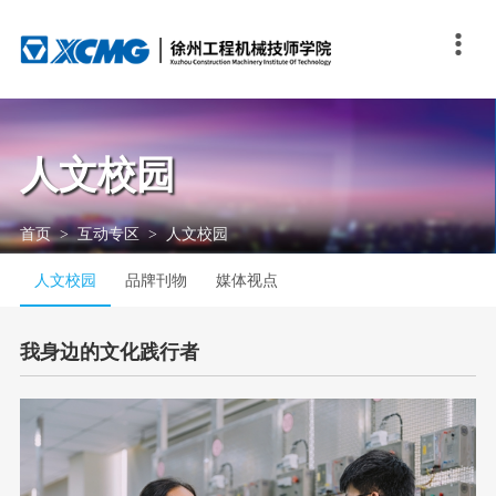

关于我们
教学科研
培训鉴定
招生就业
学生发展
交流合作
技能校园
互动专区
学院概况
一体化教学
走进培训中心
专业介绍
团队自主管理
联合办学
大赛足迹
人文校园
学院理念
教科研成果
培训服务
报考指南
徐工特色素质教育
国际交流
大赛资讯
品牌刊物
人文校园
发展历程
培训动态
奖助学金
“我行”我秀
技能秀场
媒体视点
首页
>
互动专区
>
人文校园
学院荣誉
技能人才评价
就业信息
人文校园
品牌刊物
媒体视点
联系我们
优秀毕业生故事
我身边的文化践行者
在线答疑
联系方式