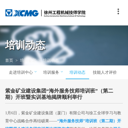

关于我们
教学科研
培训鉴定
招生就业
学生发展
交流合作
技能校园
互动专区
学院概况
一体化教学
走进培训中心
专业介绍
团队自主管理
联合办学
大赛足迹
人文校园
学院理念
教科研成果
培训服务
报考指南
徐工特色素质教育
国际交流
大赛资讯
品牌刊物
培训动态
发展历程
培训动态
奖助学金
“我行”我秀
技能秀场
媒体视点
首页
>
培训鉴定
>
培训动态
学院荣誉
技能人才评价
就业信息
走进培训中心
培训服务
培训动态
技能人才评价
联系我们
优秀毕业生故事
紫金矿业建设集团“海外服务技师培训班”（第二
在线答疑
期）开班暨实训基地揭牌顺利举行
联系方式
1月6日，紫金矿业建设集团（厦门）有限公司与徐工全球学习与教
育中心战略合作再结硕果——
“海外服务技师”培训班（第二期）开