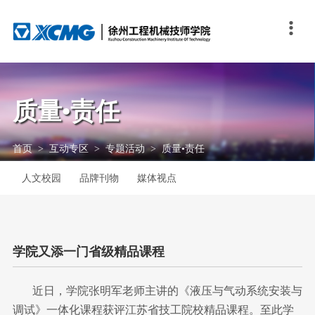

关于我们
教学科研
培训鉴定
招生就业
学生发展
交流合作
技能校园
互动专区
学院概况
一体化教学
走进培训中心
专业介绍
团队自主管理
联合办学
大赛足迹
人文校园
学院理念
教科研成果
培训服务
报考指南
徐工特色素质教育
国际交流
大赛资讯
品牌刊物
质量•责任
发展历程
培训动态
奖助学金
“我行”我秀
技能秀场
媒体视点
首页
>
互动专区
>
专题活动
>
质量•责任
学院荣誉
技能人才评价
就业信息
人文校园
品牌刊物
媒体视点
联系我们
优秀毕业生故事
在线答疑
学院又添一门省级精品课程
联系方式
近日，学院张明军老师主讲的《液压与气动系统安装与
调试》一体化课程获评江苏省技工院校精品课程。至此学