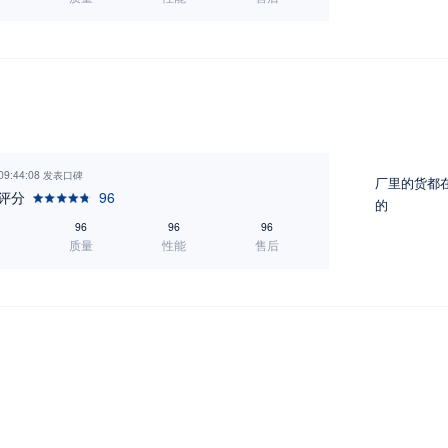
 09:44:08 发表口碑
厂里的货都
评分
96
的
96
96
96
质量
性能
售后