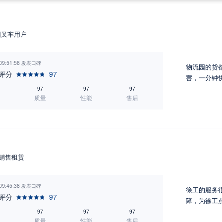
园叉车用户
 09:51:58 发表口碑
物流园的货
评分
97
害，一分钟
97
97
97
质量
性能
售后
车销售租赁
 09:45:38 发表口碑
徐工的服务
评分
97
障，为徐工
97
97
97
质量
性能
售后