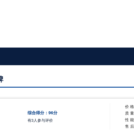
碑
价 
综合得分：
96
分
质 
性 
有
3
人参与评价
售 