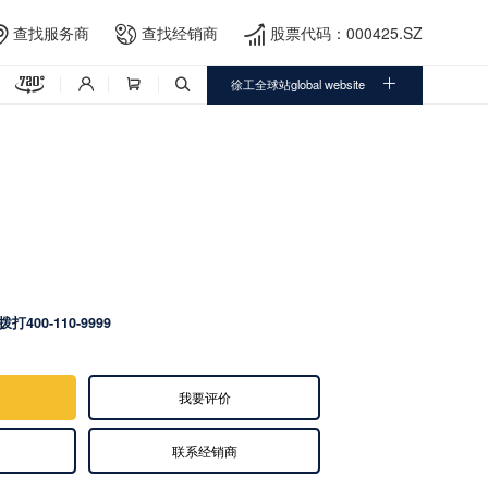
查找服务商
查找经销商
股票代码：000425.SZ





徐工全球站global website



拨打400-110-9999
我要评价
联系经销商