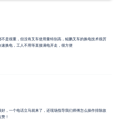
都不是很重，但没有叉车使用量特别高，鲲鹏叉车的换电技术很厉
快速换电，工人不用等直接满电开走，很方便
很好，一个电话立马就来了，还现场指导我们师傅怎么操作排除故
点赞！