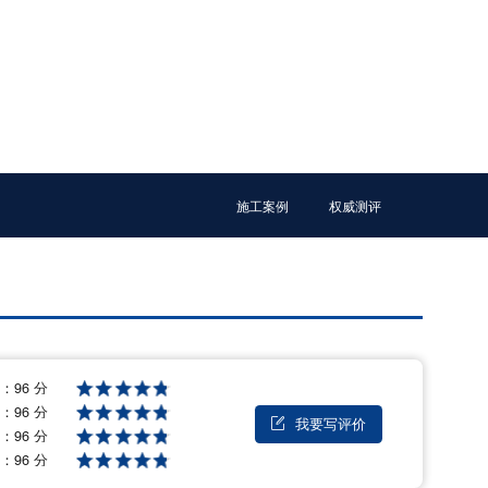
施工案例
权威测评
格：
96 分
量：
96 分
我要写评价

能：
96 分
后：
96 分