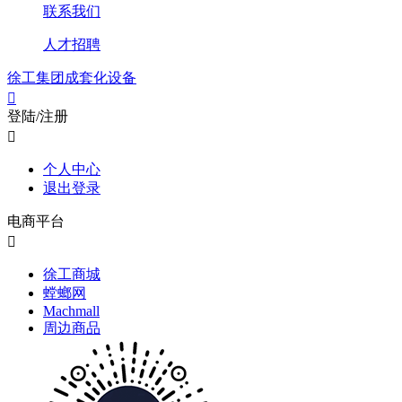
联系我们
人才招聘
徐工集团成套化设备

登陆/注册

个人中心
退出登录
电商平台

徐工商城
螳螂网
Machmall
周边商品