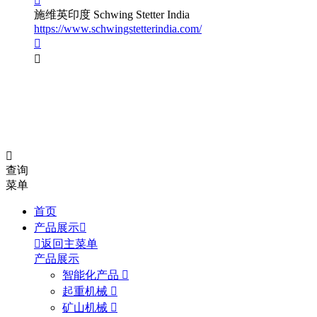

施维英印度 Schwing Stetter India
https://www.schwingstetterindia.com/



查询
菜单
首页
产品展示


返回主菜单
产品展示
智能化产品

起重机械

矿山机械
