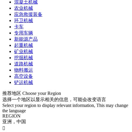
混凝土机械
农业机械
应急救援装备
环卫机械
卡车
专用车辆
新能源产品
起重机械
矿业机械
挖掘机械
道路机械
物料搬运
高空设备
铲运机械
推荐地区
Choose your Region
选择一个地区以显示相关的信息，可能会改变语言
Select your region to display relevant information, This may change
the language
REGION
亚洲，中国
