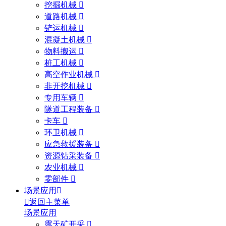
挖掘机械

道路机械

铲运机械

混凝土机械

物料搬运

桩工机械

高空作业机械

非开挖机械

专用车辆

隧道工程装备

卡车

环卫机械

应急救援装备

资源钻采装备

农业机械

零部件

场景应用


返回主菜单
场景应用
露天矿开采
