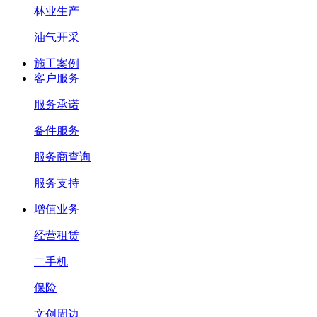
林业生产
油气开采
施工案例
客户服务
服务承诺
备件服务
服务商查询
服务支持
增值业务
经营租赁
二手机
保险
文创周边