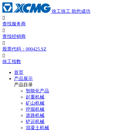
徐工徐工 助您成功

查找服务商

查找经销商

股票代码：000425.SZ

徐工指数
首页
产品展示
产品目录
智能化产品
起重机械
矿山机械
挖掘机械
道路机械
铲运机械
混凝土机械