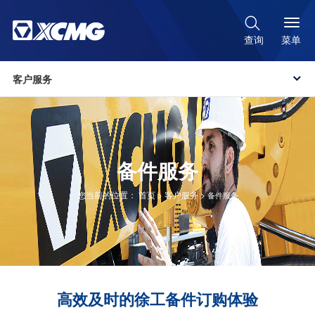

菜单
查询
客户服务

备件服务
您当前的位置：
首页
>
客户服务
>
备件服务
高效及时的徐工备件订购体验