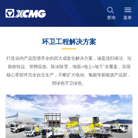

菜单
查询
环卫工程解决方案
打造业内产品型谱齐全的四大成套化解决方案，涵盖清扫保洁、垃
圾收转运、管网应急、除冰除雪，地面+地上+地下”全覆盖，实现
核心零部件完全自主生产，不断扩大电动、氢能等新能源产品群，
用绿色守卫绿色。