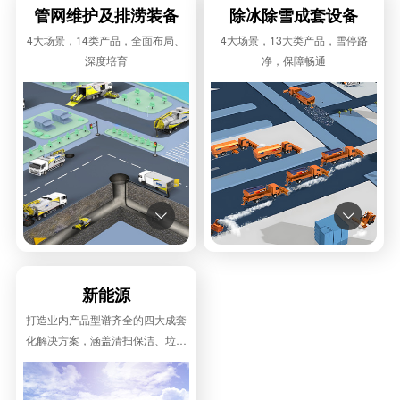
管网维护及排涝装备
除冰除雪成套设备
4大场景，14类产品，全面布局、
4大场景，13大类产品，雪停路
深度培育
净，保障畅通


新能源
打造业内产品型谱齐全的四大成套
化解决方案，涵盖清扫保洁、垃圾
收转运、管网应急、除冰除雪，地
面+地上+地下”全覆盖，实现核心