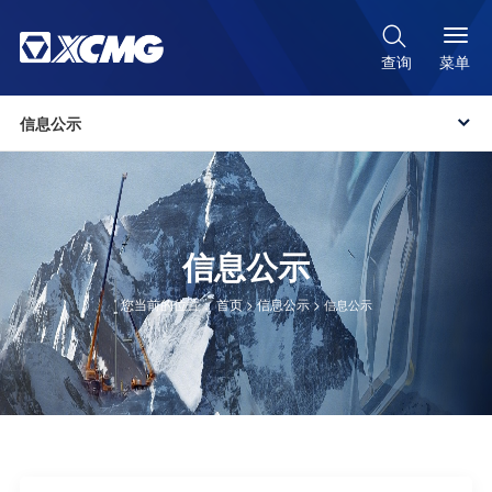

菜单
查询
信息公示

信息公示
您当前的位置：
首页
>
信息公示
>
信息公示