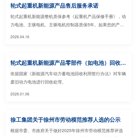
轮式起重机新能源产品售后服务承诺
轮式起重机新能源整机质保参考《起重机产品保修手册》，动
力电池、主驱电机、主驱电机控制器质保5年。如果您的产品
出现其他问题，请及时拨打24小时客服电话400-110-9999。
2026.04.16
轮式起重机新能源产品零部件（如电池）回收政策
依据国家《新能源汽车动力蓄电池回收利用暂行办法》对车辆
废旧动力电池进行回收处理。
2026.01.06
徐工集团关于徐州市劳动模范推荐人选的公示
根据市委、市政府关于做好2025年徐州市劳动模范推荐评选