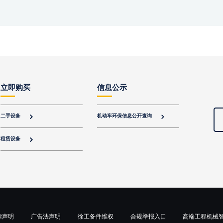
立即购买
信息公示
二手设备
机动车环保信息公开查询


租赁设备

律声明
广告法声明
徐工备件维权
合规举报入口
高端工程机械