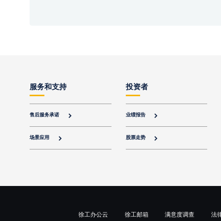
服务和支持
投资者
售后服务承诺
业绩报告


场景应用
股票走势


徐工办公云
徐工邮箱
满意度调查
法