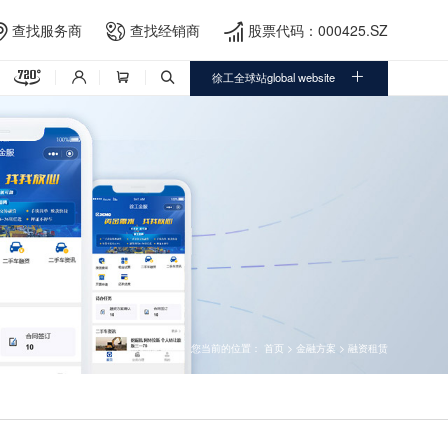
查找服务商
查找经销商
股票代码：000425.SZ





徐工全球站global website



您当前的位置：
首页
>
金融方案
>
融资租赁