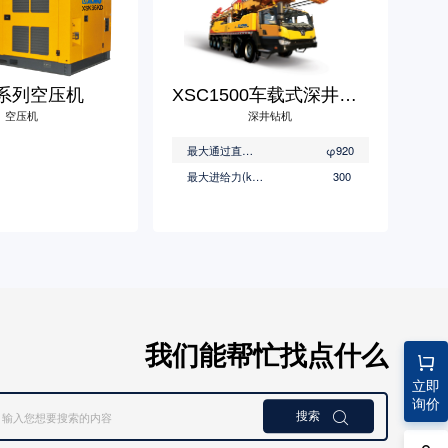
K系列空压机
XSC1500车载式深井钻机
空压机
深井钻机
最大通过直径(mm)
φ920
最大进给力(kN)
300
我们能帮忙找点什么
立即
询价
搜索
