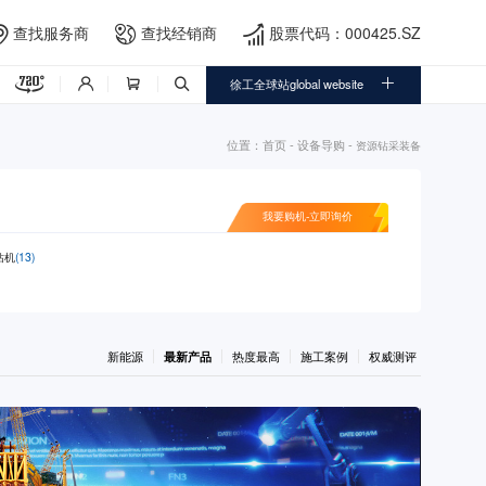
查找服务商
查找经销商
股票代码：000425.SZ





徐工全球站global website



位置：
首页
-
设备导购
-
资源钻采装备
我要购机-立即询价
钻机
(13)
新能源
最新产品
热度最高
施工案例
权威测评