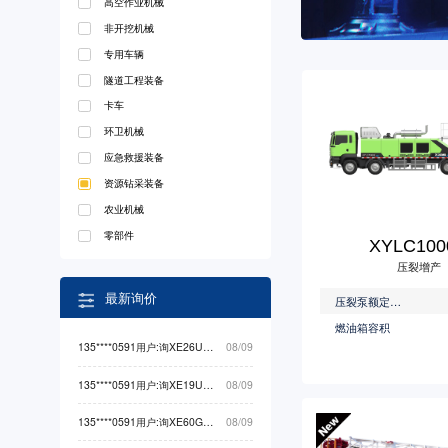
高空作业机械
非开挖机械
专用车辆
隧道工程装备
卡车
环卫机械
应急救援装备
资源钻采装备
农业机械
零部件
XYLC100
压裂增产
最新询价
压裂泵额定功率
燃油箱容积
135****0591用户:询XE26U挖掘机械最低价
08/09
135****0591用户:询XE19U挖掘机械最低价
08/09
135****0591用户:询XE60G PRO挖掘机械最低价
08/09