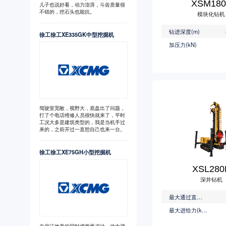
XSM180
儿子也说好看，动力澎湃，斗齿质量很
不错的，挖石头也能抗。
模块化钻机
钻进深度(m)
徐工徐工XE335GK中型挖掘机
加压力(kN)
驾驶室宽敞，视野大，底盘出了问题，
打了个电话维修人员很快就来了，平时
工况大多是建筑类型的，我是当机手过
来的，之前开过一直想自己也来一台。
徐工徐工XE75GH小型挖掘机
XSL280
深井钻机
最大通过直径(mm)
最大进给力(kN)
在保证效率的同时感觉更省油，动力强