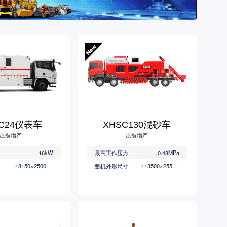
BC24仪表车
XHSC130混砂车
压裂增产
压裂增产
16kW
最高工作压力
0.48MPa
≤8150×2500×3215mm
整机外形尺寸
≤13500×2550×4000