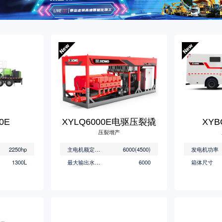
0E
XYLQ6000E电驱压裂撬
XY
压裂增产
2250hp
主电机额定功率(HP/kW)
6000(4500)
发电机功率
1300L
最大输出水马力(HP)
6000
箱体尺寸