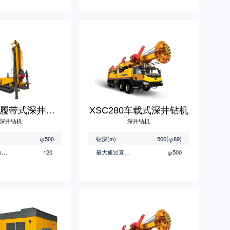
XSL360B履带式深井钻机
XSC280车载式深井钻机
深井钻机
深井钻机
(mm)
φ500
钻深(m)
500(φ89)
最大进给力(kN)
120
最大通过直径(mm)
φ500