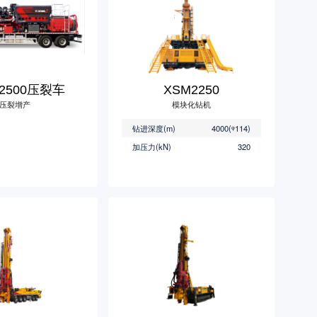
C2500压裂车
XSM2250
压裂增产
模块化钻机
钻进深度(m)
4000(
ᵠ
114)
加压力(kN)
320