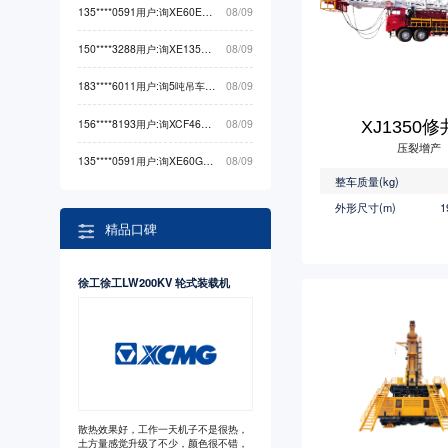
135****0591用户:询XE60EV挖掘机械最低价
08/09
150****3288用户:询XE135F挖掘机械最低价
08/09
183****6011用户:询5吨吊车起重机械最低价
08/09
156****8193用户:询XCF4612K物料搬运最低价
08/09
XJ1350
压裂增产
135****0591用户:询XE60G PRO挖掘机械最低价
08/09
整车质量(kg)
外形尺寸(m)
1
精品口碑
徐工徐工LW200KV 轮式装载机
散热效果好，工作一天机子不是很热，
土方量感觉升级了不少，颜色很不错，