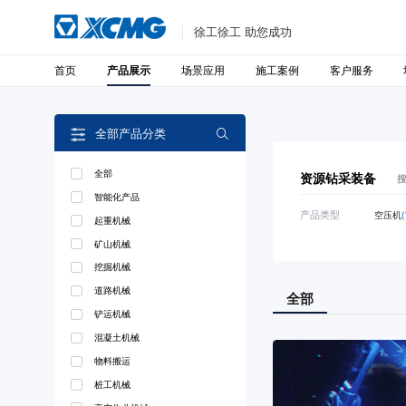
徐工徐工 助您成功
首页
场景应用
施工案例
客户服务
产品展示
全部产品分类

全部
资源钻采装备
智能化产品
产品类型
空压机
(
起重机械
矿山机械
挖掘机械
道路机械
全部
铲运机械
混凝土机械
物料搬运
桩工机械