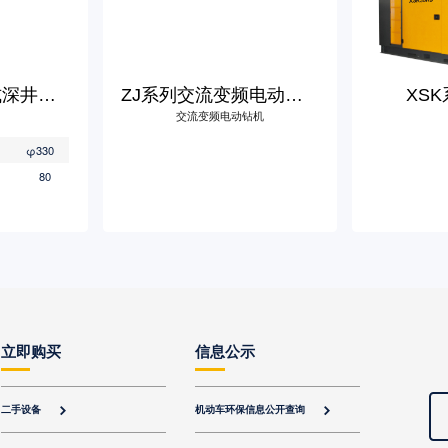
XSL200B履带式深井钻机
ZJ系列交流变频电动钻机
XS
交流变频电动钻机
φ330
80
立即购买
信息公示
二手设备
机动车环保信息公开查询

