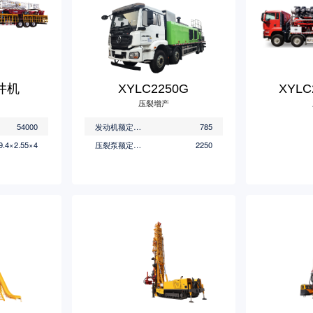
修井机
XYLC2250G
XYL
压裂增产
54000
发动机额定功率(KW)
785
9.4×2.55×4
压裂泵额定功率(HP)
2250