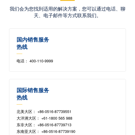
我们会为您找到适用的解决方案，您可以通过电话、聊
天、电子邮件等方式联系我们。
国内销售服务
热线
电话：
400-110-9999
国际销售服务
热线
北美大区：
+86-0516-87739551
大洋洲大区：
+61-1800 565 988
东非大区：
+86-0516-87739713
东南亚大区：
+86-0516-87739190