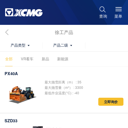

菜单
查询
徐工产品
产品类型
产品二级


全部
VR看车
新品
新能源
PX40A
最大抛雪距离（m） : 35
最大抛雪量（m³） : 3300
最低作业温度(°C) : -40
立即询价
SZD33