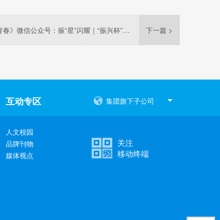
2023年12月26日《创青春》微信公众号：振“星”闪耀｜“振兴杯”大赛学生组主体赛优秀选手巡礼：朱彦丞
下一篇 >
互动专区
集团旗下子公司
人文校园
关注
品牌刊物
移动终端
媒体视点