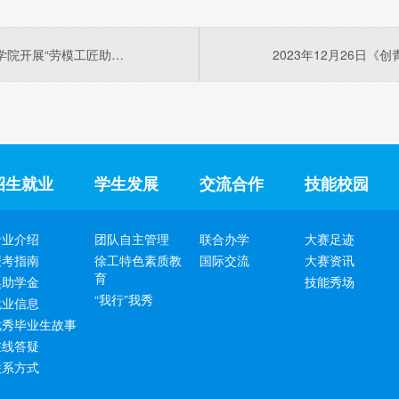
2024年5月13日《江苏工人报》：徐州工匠学院开展“劳模工匠助企行”智能制造公开课
招生就业
学生发展
交流合作
技能校园
专业介绍
团队自主管理
联合办学
大赛足迹
报考指南
徐工特色素质教
国际交流
大赛资讯
育
奖助学金
技能秀场
“我行”我秀
就业信息
优秀毕业生故事
在线答疑
联系方式