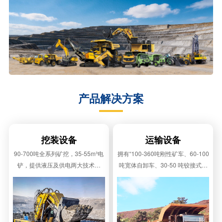
产品解决方案
挖装设备
运输设备
90-700吨全系列矿挖，35-55m³电
拥有“100-360吨刚性矿车、60-100
铲，提供液压及供电两大技术方
吨宽体自卸车、30-50 吨铰接式自
案，适用于全球大型煤炭、金属、
卸车”三大类露天运输装备，与矿挖
建材矿山。
形成了完美组合。