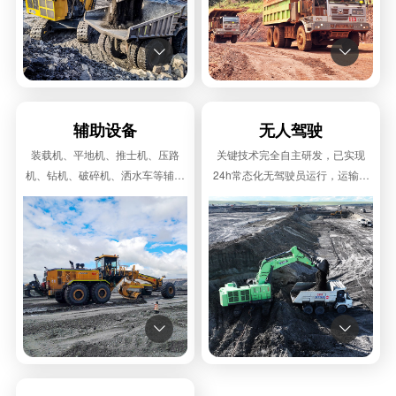


辅助设备
无人驾驶
装载机、平地机、推士机、压路
关键技术完全自主研发，已实现
机、钻机、破碎机、洒水车等辅助
24h常态化无驾驶员运行，运输效
设备，技术先进，产品成熟，为客
率>86%以上，具备与有人驾驶车
户提供成套化解决方案。
辆混行、混编作业能力。

