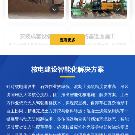


安装成套设备
路基道面施工
查看更多
徐工起重装备及高空作业装备可为
徐工可以提供路基修建、路面基层
核电安装施工提供成套化解决方案
修建、路面面层修建的成套化道路
设备。
核电建设智能化解决方案
针对核电建设中土石方作业效率低、混凝土浇筑精度要求高、吊装
协同难度大等核心挑战，徐工推出智能化核电施工解决方案。土石
方作业依托无人驾驶集群技术，实现挖掘机、自卸车在复杂地形中


自主协同，精准完成土方开挖与物料转运；混凝土浇筑采用泵车一
键展臂与动态防倾翻技术，多传感器融合实时感知环境状态，智能
调节臂架姿态与配重平衡，确保核反应堆外壳等关键部位浇筑零误
结构主体施工