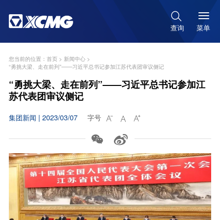

菜单
查询
您当前的位置：
首页
>
新闻中心
>
“勇挑大梁、走在前列”——习近平总书记参加江苏代表团审议侧记
“勇挑大梁、走在前列”——习近平总书记参加江
苏代表团审议侧记
集团新闻 | 2023/03/07
字号




