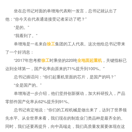
坐在总书记对面的单增海代表刚一发言，总书记就认出了
他：“你今天在代表通道接受记者采访了吧？”
“是的。”
“我看到了。”
单增海是一名来自
集团的工人代表。这次他给总书记带来
徐工
了一个好消息：
“2017年您考察
时乘坐的220吨
，关键指标已
徐工
全地面起重机
达到全球第一，国产化率由原来的71%提升到100%。”
总书记插话问：“你们起重机里面的芯片，是国产的吗？”
“全是国产的。”
单增海进一步介绍，他们坚持创新驱动，加大科研投入，产品
零部件国产化率从62%提升到91%。
总书记肯定地说：“你们的工程机械是做出来了，达到了世界领
先水平。从全世界来看，我们现在的制造业门类品种是最齐全的。
同时，我们还要再提升，向中高端走，我们高质量发展要体现在这