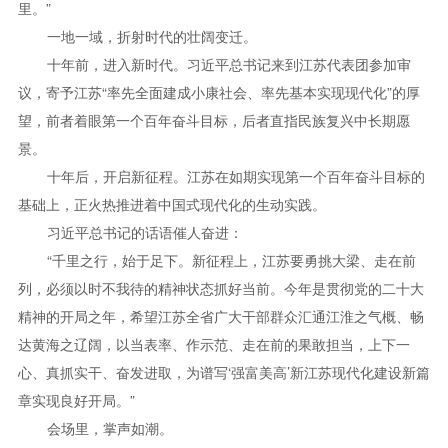
里。”
一地一域，折射时代的壮阔变迁。
十年前，进入新时代。习近平总书记来到江苏代表团参加审
议，寄予江苏“率先全面建成小康社会、率先基本实现现代化”的厚
望，前者着眼第一个百年奋斗目标，后者直指民族复兴中长期愿
景。
十年后，开启新征程。江苏在如期实现第一个百年奋斗目标的
基础上，正火热推进着中国式现代化的生动实践。
习近平总书记的话语催人奋进：
“千里之行，始于足下。新征程上，江苏要勇挑大梁、走在前
列，必须以时不我待的精神状态抓好当前。今年是贯彻党的二十大
精神的开局之年，希望江苏全省广大干部群众汇通江淮之气概、畅
达黄海之辽阔，以当表率、作示范、走在前的果敢担当，上下一
心、真抓实干、奋发进取，为谱写‘强富美高’新江苏现代化建设新篇
章实现良好开局。”
会场里，掌声如潮。