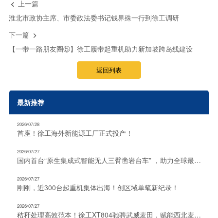
上一篇

淮北市政协主席、市委政法委书记钱界殊一行到徐工调研
下一篇

【一带一路朋友圈⑤】徐工履带起重机助力新加坡跨岛线建设
返回列表
最新推荐
2026/07/28
首座！徐工海外新能源工厂正式投产！
2026/07/27
国内首台“原生集成式智能无人三臂凿岩台车” ，助力全球最大“超级充电宝”！
2026/07/27
刚刚，近300台起重机集体出海！创区域单笔新纪录！
2026/07/27
秸秆处理高效范本！徐工XT804驰骋武威麦田，赋能西北麦收提质增效