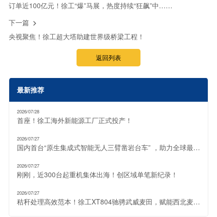
订单近100亿元！徐工“爆”马展，热度持续“狂飙”中……
下一篇

央视聚焦！徐工超大塔助建世界级桥梁工程！
返回列表
最新推荐
2026/07/28
首座！徐工海外新能源工厂正式投产！
2026/07/27
国内首台“原生集成式智能无人三臂凿岩台车” ，助力全球最大“超级充电宝”！
2026/07/27
刚刚，近300台起重机集体出海！创区域单笔新纪录！
2026/07/27
秸秆处理高效范本！徐工XT804驰骋武威麦田，赋能西北麦收提质增效