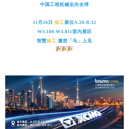
中国工程机械走向全球
11月26日
徐工
展位A.20-B.32
W3.100-W3.811室内展区
智慧
徐工
邀您「马」上见