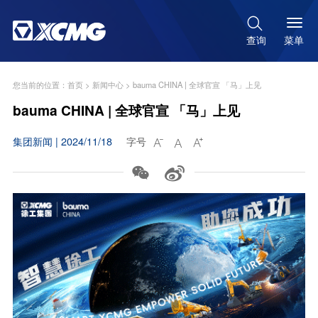

菜单
查询
您当前的位置：
首页
>
新闻中心
>
bauma CHINA | 全球官宣 「马」上见
bauma CHINA | 全球官宣 「马」上见
集团新闻 | 2024/11/18
字号




