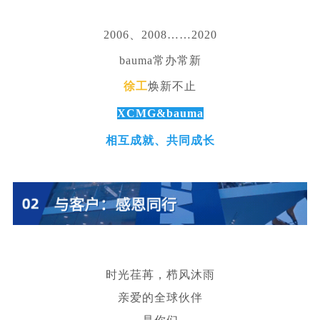
2006、2008……2020
bauma常办常新
徐工
焕新不止
XCMG&bauma
相互成就、共同成长
时光荏苒，栉风沐雨
亲爱的全球伙伴