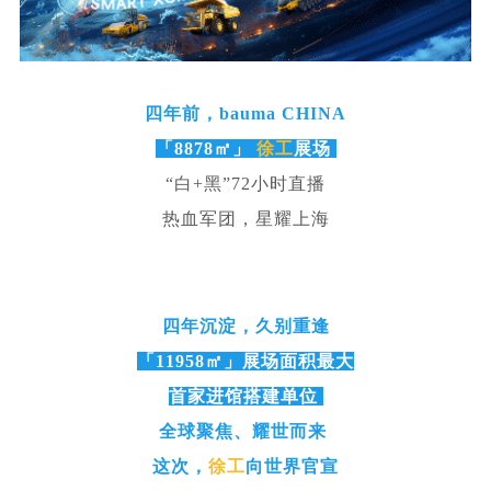
四年前，bauma CHINA
「8878㎡」
徐工
展场
“白+黑”72小时直播
热血军团，星耀上海
四年沉淀，久别重逢
「11958㎡」展场面积最大
首家进馆搭建单位
全球聚焦、耀世而来
这次，
徐工
向世界官宣