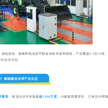
油电混动、氢燃料电池及甲醇发动机等多种路线，产品覆盖0.5至35吨
部件自主可控。
行 赋能建设全球产业生态
率最高
，屋顶光伏年发电量
超1500万度
，AI赋能质量管控，订单交付周期