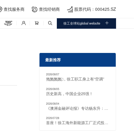
查找服务商
查找经销商
股票代码：000425.SZ





徐工全球站global website



最新推荐
2026/08/07
热҈热҈热҈热҈ ，徐工职工身上有“空调”
2026/08/05
历史新高，中国企业25强！
2026/08/04
《澳洲金融评论报》专访杨东升：把电动化矿山方案推向全球
2026/07/28
首座！徐工海外新能源工厂正式投产！