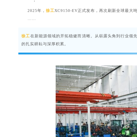
；
2025年，
徐工
XC9150-EV正式发布，再次刷新全球最大
……
徐工
在新能源领域的开拓稳健而清晰。
从崭露头角到行业领先
的扎实耕耘与深厚积累
。