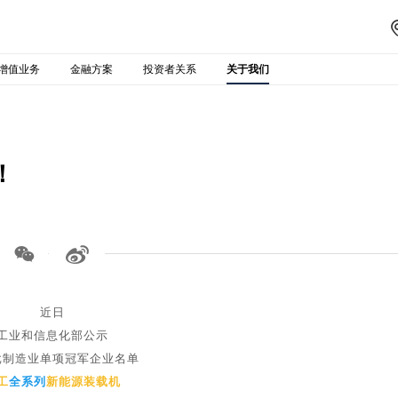
增值业务
金融方案
投资者关系
关于我们
！


近日
工业和信息化部公示
批制造业单项冠军企业名单
工
全系列
新能源装载机