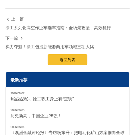
上一篇

徐工系列化高空作业车选车指南：全场景攻坚，高效稳行
下一篇

实力夺魁！徐工包揽新能源商用车领域三项大奖
返回列表
最新推荐
2026/08/07
热҈热҈热҈热҈ ，徐工职工身上有“空调”
2026/08/05
历史新高，中国企业25强！
2026/08/04
《澳洲金融评论报》专访杨东升：把电动化矿山方案推向全球