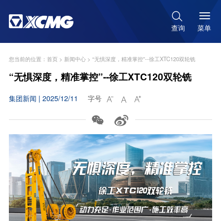

菜单
查询
您当前的位置：
首页
>
新闻中心
>
“无惧深度，精准掌控”--徐工XTC120双轮铣
“无惧深度，精准掌控”--徐工XTC120双轮铣
集团新闻 | 2025/12/11
字号




