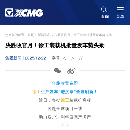

菜单
查询
您当前的位置：
首页
>
新闻中心
>
决胜收官月！徐工装载机批量发车势头劲
决胜收官月！徐工装载机批量发车势头劲
集团新闻 | 2025/12/22
字号





年终收官在即
徐工
生产发车“进度条”全速刷新！
近日，多批
徐工
装载机启程
奔赴全球项目一线
助力客户冲刺年度高产满产