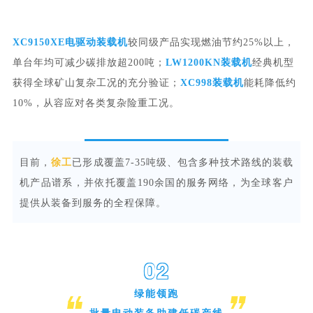
XC9150XE电驱动装载机
较
同级产品实现燃油节约25%以上，
单台年均可减少碳排放超200吨；
LW1200KN装载机
经典机型
获得全球矿山复杂工况的充分验证；
XC998装载机
能耗降低约
10%，从容应对各类复杂险重工况。
目前，
徐工
已形成覆盖7-35吨级、包含多种技术路线的装载
机产品谱系，并依托覆盖190余国的服务网络，为全球客户
提供从装备到服务的全程保障。
0
2
绿能领跑
批量电动装备助建低碳产线