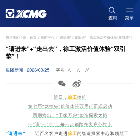

菜单
查询
您当前的位置：
首页
>
新闻中心
>
“请进来”+“走出去”，徐工激活价值体验“双引擎”！
“请进来”+“走出去”，徐工激活价值体验“双引
擎”！
集团新闻 | 2026/03/25
字号





近日，
徐工
挖机
第七届“龙抬头”价值体验万里行正式启动
同期推出、“千家万户”智造探索之旅
一“请”一“走”
，
每一步都踏在客户心坎上
“请进来”——
近百名客户走进
徐工
的智造探索中心和
领航工