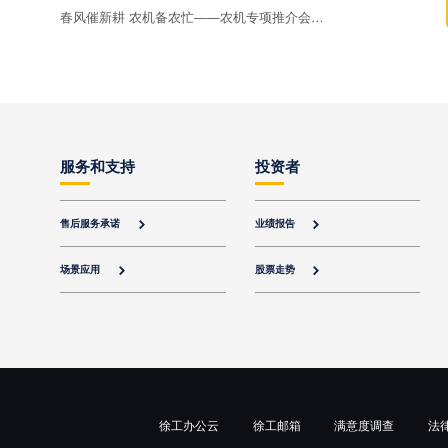
春风催新耕 农机备农忙——农机专项推介会赋能春耕生产提质增效
服务和支持
投资者
售后服务承诺
业绩报告


场景应用
股票走势


徐工办公云
徐工邮箱
满意度调查
法