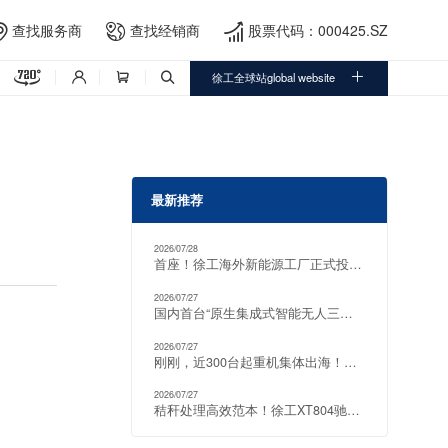
查找服务商
查找经销商
股票代码：000425.SZ





徐工全球站global website



最新推荐
2026/07/28
首座！徐工海外新能源工厂正式投产！
2026/07/27
国内首台“原生集成式智能无人三臂凿岩台车” ，助力全球最大“超级充电宝”！
2026/07/27
刚刚，近300台起重机集体出海！创区域单笔新纪录！
2026/07/27
秸秆处理高效范本！徐工XT804驰骋武威麦田，赋能西北麦收提质增效