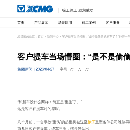
徐工徐工 助您成功
首页
产品展示
场景应用
施工案例
客户服务
您当前的位置：
首页
>
新闻中心
>
客户提车当场懵圈：“是不是偷偷换新车了？”师傅一
客户提车当场懵圈：“是不是偷
集团新闻 | 2026/04/27
字号



“和新车没什么两样！简直是‘重生’了。”
这是客户在提车时的感叹。
几个月前，一台事故“重伤”的起重机被送至
徐工
重型备件公司维修再
前几日客户来提车，绕车三圈，愣是没认出。