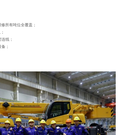
维修所有吨位全覆盖；
队；
时连线；
设备；