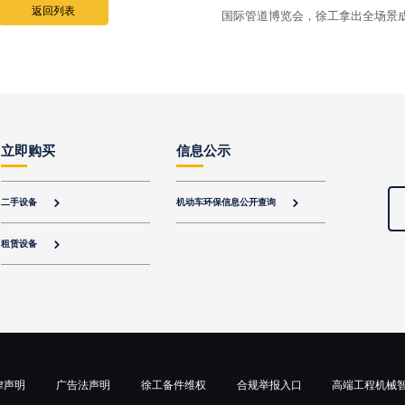
返回列表
国际管道博览会，徐工拿出全场景
立即购买
信息公示
二手设备
机动车环保信息公开查询


租赁设备

律声明
广告法声明
徐工备件维权
合规举报入口
高端工程机械