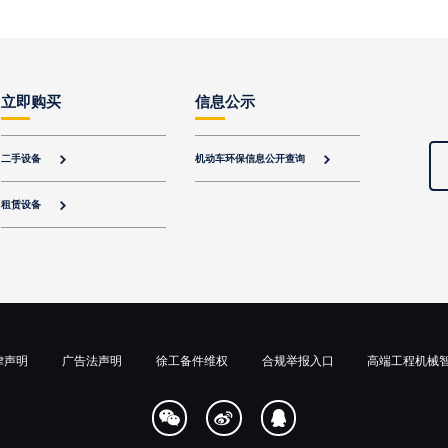
立即购买
信息公示
二手设备
机动车环保信息公开查询


租赁设备

律声明
广告法声明
徐工备件维权
合规举报入口
高端工程机械


