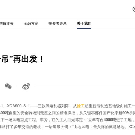
增值业务
金融方案
投资者关系
关于我们
吊”再出发！


-1、XCA900L8_1——三款风电利器列阵，从
徐工
起重智能制造基地驶向施工
400吨
自重的安全转场到毫厘之间的精准操控，从关键零部件国产化率超
90%
到
下一场风电重点工程。车旁，它的主人目光笃定：“去年有台
4000吨
进了工地
路打了多年交道的老板，一语道破关键：“山地风电，最头疼的就是场地。XCA4