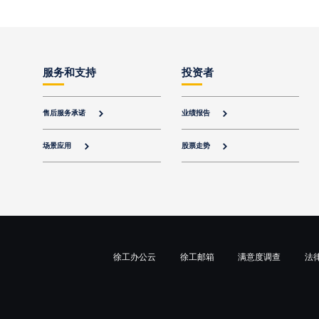
服务和支持
投资者
售后服务承诺
业绩报告


场景应用
股票走势


徐工办公云
徐工邮箱
满意度调查
法