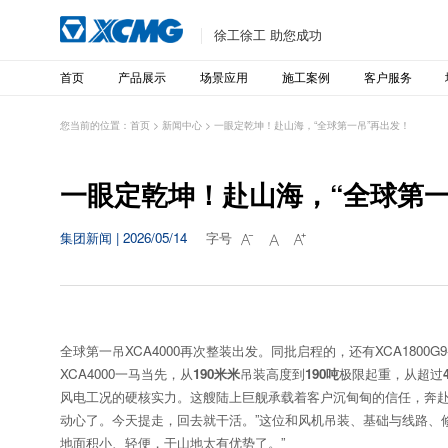
徐工徐工 助您成功
首页
产品展示
场景应用
施工案例
客户服务
您当前的位置：
首页
>
新闻中心
>
一眼定乾坤！赴山海，“全球第一吊”再出发！
一眼定乾坤！赴山海，“全球第一
集团新闻 | 2026/05/14
字号



全球第一吊XCA4000再次整装出发。同批启程的，还有XCA1800G9
XCA4000一马当先，从
190米米
吊装高度到
190吨
极限起重，从超过
风电工况的硬核实力。这艘陆上巨舰承载着客户沉甸甸的信任，奔赴
动心了。今天提走，回去就干活。”这位和风机吊装、基础与线路、修
地面积小、轻便，干山地太有优势了。”