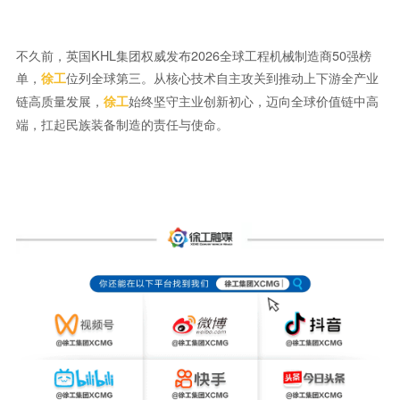
不久前，英国KHL集团权威发布2026全球工程机械制造商50强榜
单，
位列全球第三。从核心技术自主攻关到推动上下游全产业
徐工
链高质量发展，
始终坚守主业创新初心，迈向全球价值链中高
徐工
端，扛起民族装备制造的责任与使命。