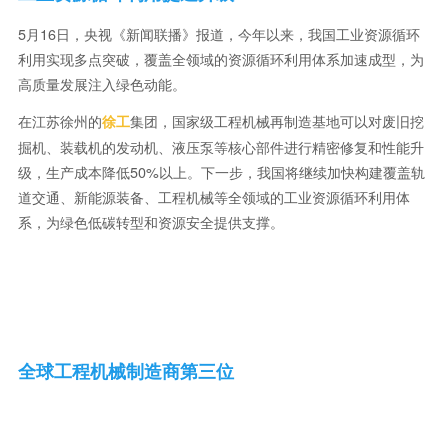
5月16日，央视《新闻联播》报道，今年以来，我国工业资源循环
利用实现多点突破，覆盖全领域的资源循环利用体系加速成型，为
高质量发展注入绿色动能。
在江苏徐州的
集团，国家级工程机械再制造基地可以对废旧挖
徐工
掘机、装载机的发动机、液压泵等核心部件进行精密修复和性能升
级，生产成本降低50%以上。下一步，我国将继续加快构建覆盖轨
道交通、新能源装备、工程机械等全领域的工业资源循环利用体
系，为绿色低碳转型和资源安全提供支撑。
全球工程机械制造商第三位