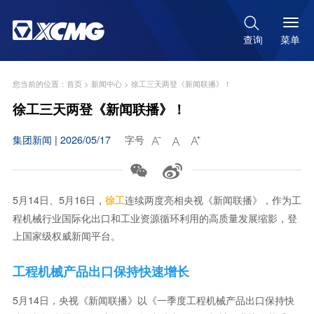

菜单
查询
您当前的位置：
首页
>
新闻中心
>
徐工三天两登《新闻联播》！
徐工三天两登《新闻联播》！
集团新闻 | 2026/05/17
字号





5月14日、5月16日，
连续两度亮相央视《新闻联播》，作为工
徐工
程机械行业国际化出口和工业资源循环利用的高质量发展缩影，登
上国家级权威新闻平台。
工程机械产品出口保持快速增长
5月14日，央视《新闻联播》以《一季度工程机械产品出口保持快