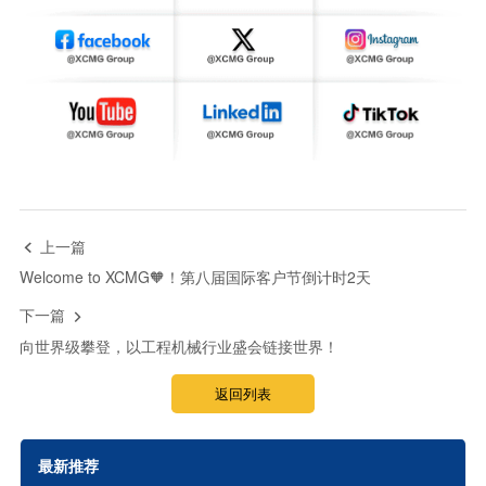
上一篇

Welcome to XCMG🧡！第八届国际客户节倒计时2天
下一篇

向世界级攀登，以工程机械行业盛会链接世界！
返回列表
最新推荐