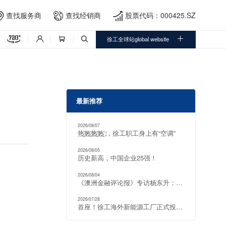
查找服务商
查找经销商
股票代码：000425.SZ





徐工全球站global website



最新推荐
2026/08/07
热҈热҈热҈热҈ ，徐工职工身上有“空调”
2026/08/05
历史新高，中国企业25强！
2026/08/04
《澳洲金融评论报》专访杨东升：把电动化矿山方案推向全球
2026/07/28
首座！徐工海外新能源工厂正式投产！