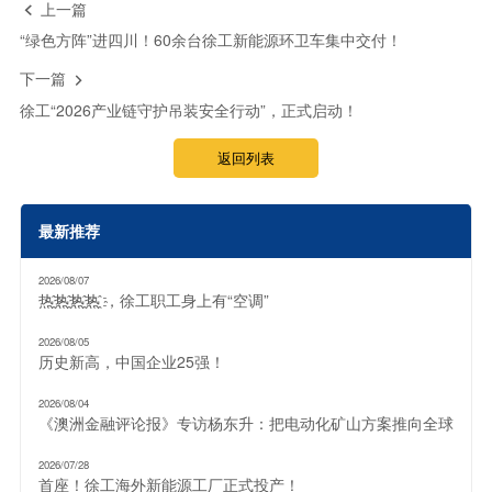
上一篇

“绿色方阵”进四川！60余台徐工新能源环卫车集中交付！
下一篇

徐工“2026产业链守护吊装安全行动”，正式启动！
返回列表
最新推荐
2026/08/07
热҈热҈热҈热҈ ，徐工职工身上有“空调”
2026/08/05
历史新高，中国企业25强！
2026/08/04
《澳洲金融评论报》专访杨东升：把电动化矿山方案推向全球
2026/07/28
首座！徐工海外新能源工厂正式投产！