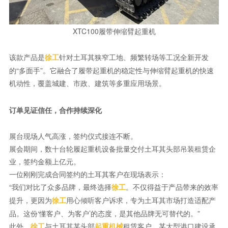
XTC100履带伸缩臂起重机
该款产品是
针对土耳其狭窄工地、频繁转场等工况全新开发
徐工
的“多面手”。它融合了履带起重机的稳定性与伸缩臂起重机的快速
机动性，覆盖城建、市政、建筑等多重应用场景。
订单见证信任，合作持续深化
展台现场人气高涨，签约仪式接连不断。
展会期间，数十台轮履起重机设备批量交付土耳其头部吊装租赁企
业，签约金额上亿元。
一位刚刚完成合同签约的土耳其客户在现场表示：
“我们对比了众多品牌，最终选择
。不仅得益于产品带来的效率
徐工
提升，更因为
用心倾听客户诉求，专为土耳其市场打造适配产
徐工
品。这份‘懂客户、为客户’的态度，是其他品牌无可替代的。”
此外，
与土耳其某头部
租赁客户、某大型港口建设承
徐工
起重机械