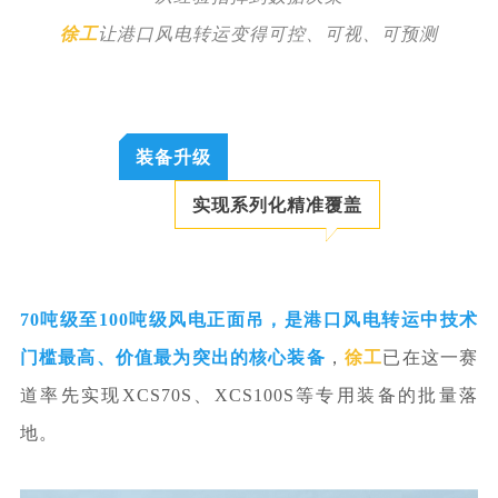
徐工
让港口风电转运变得可控、可视、可预测
装备升级
实现系列化精准覆盖
70吨级至100吨级风电正面吊，是港口风电转运中技术
门槛最高、价值最为突出的核心装备
，
徐工
已在这
一赛
道率先实现
XCS70S、XCS100S等专用装备的
批
量落
地
。