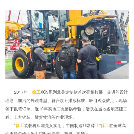
2017年，
XC9系列北美定制款首次亮相拉展，先进的设计
徐工
理念、前沿的外观造型、符合欧五排放标准，吸引观众驻足，现场
签下数笔订单。近10年实地工况磨砺考验，活跃在当地各项基建工
程、土方铲装、散货物流等作业现场。
“
装载机即漂亮又实用，中国制造非常棒！”
在全球高
徐工
徐工
端市场争锋中为中国制造发声，获得一致赞誉。