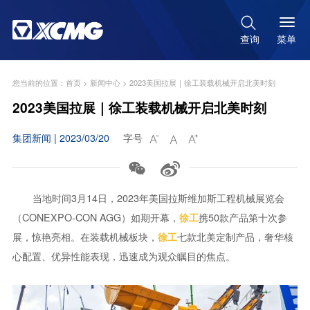

菜单
查询
您当前的位置：
首页
>
新闻中心
>
2023美国拉展｜徐工装载机械开启北美时刻
2023美国拉展｜徐工装载机械开启北美时刻
集团新闻 | 2023/03/20
字号





当地时间3月14日，2023年美国拉斯维加斯工程机械展览会
（CONEXPO-CON AGG）如期开幕，
携50款产品第十次参
徐工
展，惊艳亮相。在装载机械板块，
七款北美定制产品，奢华核
徐工
心配置、优异性能表现，迅速成为观众瞩目的焦点。