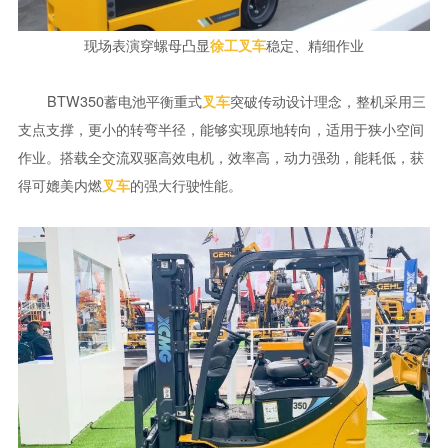
现场表演穿螺母凸显
稳定、精细作业
徐工
叉车
BTW350蓄电池平衡重式
突破传动设计理念，整机采用三
叉车
支点支撑，更小的转弯半径，能够实现原地转向，适用于狭小空间
作业。搭载全交流双驱高效电机，效率高，动力强劲，能耗低，获
得可媲美内燃
的强大行驶性能。
叉车