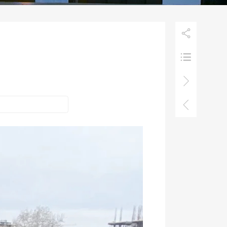



