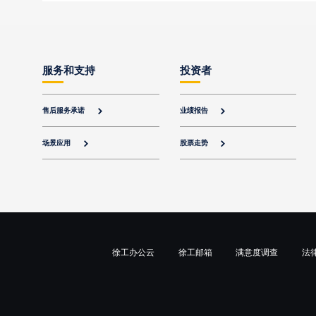
服务和支持
投资者
售后服务承诺
业绩报告


场景应用
股票走势


徐工办公云
徐工邮箱
满意度调查
法