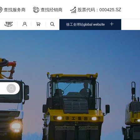
查找服务商
查找经销商
股票代码：000425.SZ





徐工全球站global website



