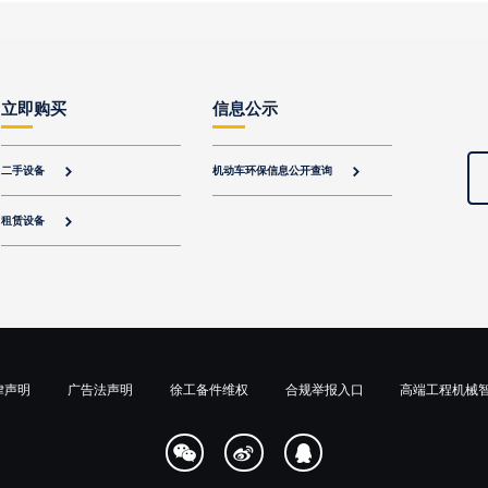
立即购买
信息公示
二手设备
机动车环保信息公开查询


租赁设备

律声明
广告法声明
徐工备件维权
合规举报入口
高端工程机械


