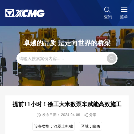

菜单
查询
卓越的品质 是走向世界的桥梁

提前11小时！徐工大米数泵车赋能高效施工
发布日期： 2024-04-09
分享


设备类型：
混凝土机械
区域：
陕西