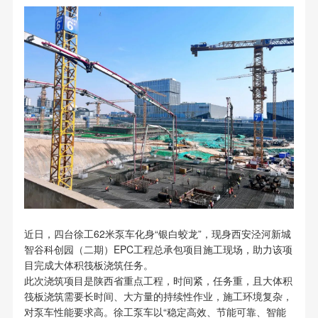
近日，四台徐工62米泵车化身“银白蛟龙”，现身西安泾河新城
智谷科创园（二期）EPC工程总承包项目施工现场，助力该项
目完成大体积筏板浇筑任务。
此次浇筑项目是陕西省重点工程，时间紧，任务重，且大体积
筏板浇筑需要长时间、大方量的持续性作业，施工环境复杂，
对泵车性能要求高。徐工泵车以“稳定高效、节能可靠、智能