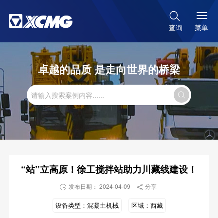

菜单
查询
卓越的品质 是走向世界的桥梁

“站”立高原！徐工搅拌站助力川藏线建设！
发布日期： 2024-04-09
分享


设备类型：
混凝土机械
区域：
西藏