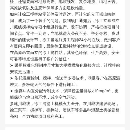
征，还需要面对地形高差、地震频发、复杂地质、山地灾害、
高原缺氧以及生态环保等多方面建设难题。
如何让徐工搅拌站零部件及时送达，再让它屹立于崇山峻岭
间，成为了一个棘手的问题。接到项目通知后，徐工立即成立
川藏线搅拌站专项小组进行生产、发车协调，严格把控项目时
间节点。零件一到达，当地就进入昼夜不分、争分夺秒、夜以
继日的建设环节，徐工当地服务工程师24小时在线，做到客户
有疑问立即有回应，最终徐工搅拌站均按时按点完成建设。
在高原昂首而立的徐工搅拌站，其绿色环保、生产高效、安全
可靠等特点也赢得了客户的信任：
➤ 采用标准化预制件尺寸和大规模模块化拼接方式，让搅拌站
安装更迅速；
➤ 依托温度控制、搅拌、输送等多项技术，满足客户在高原温
差大、多极端天气的条件下进行施工；
➤ 缓存斗内置分配专利技术，保障粉尘量排放<10mg/m³，更
能保护当地自然环境，减少空气污染。
参建川藏线，徐工混凝土机械火力全开。在川藏线建设现场，
徐工泵车、搅拌车、搅拌站、喷浆车等多品种混凝土机械竞相
亮相，全力协助项目顺利完工。