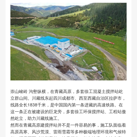
崇山峻岭 沟壑纵横，在青藏高原，多套徐工混凝土搅拌站屹
立群山间。川藏线东起四川成都市、西至西藏自治区拉萨市，
线路全长1838千米，是中国国内第一条进藏的高速铁路。在
这一条正在被建设的巨龙旁，多套徐工环保搅拌站、工程站傲
然屹立，助力川藏线施工。
然而在青藏高原建搅拌站并不是一件容易的事，施工队面临着
高原高寒、风沙荒漠、雷雨雪霜等多种极端地理环境和气候特