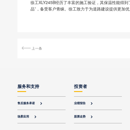
徐工XLY245B经历了丰富的施工验证，其保温性能
品”，备受客户青睐。徐工致力于为道路建设提供更加
上一条
服务和支持
投资者
售后服务承诺
业绩报告


场景应用
股票走势

