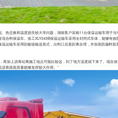
远、热交换和温度损失较大等问题，湖南客户采购11台保温运输车用于当
混合料保温车。徐工XLY245B保温运输车采用全封闭式车体，能够有
保温运输车采用刮板链输送形式，出料口后悬距离合理，并加装防漏料装
降，再加上沥青站离施工地点可能比较远，到了地方温度就下来了。现在
高沥青路面质量能够发挥较大作用。”