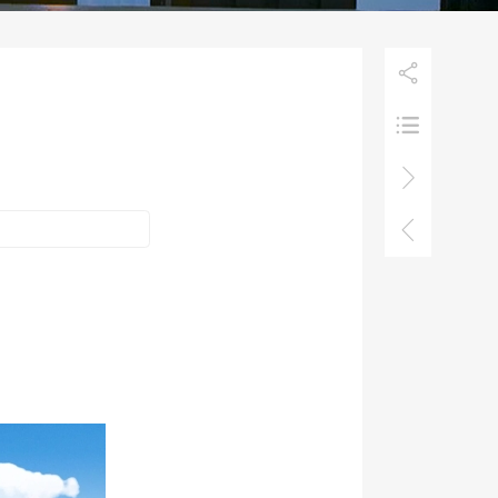



