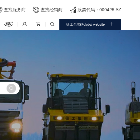
查找服务商
查找经销商
股票代码：000425.SZ





徐工全球站global website



