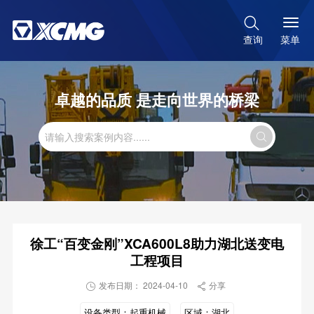

菜单
查询
卓越的品质 是走向世界的桥梁

徐工“百变金刚”XCA600L8助力湖北送变电
工程项目
发布日期： 2024-04-10
分享


设备类型：
起重机械
区域：
湖北