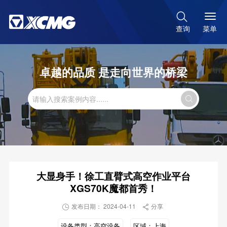

菜单
查询
卓越的品质 是走向世界的桥梁

大显身手！徐工直臂式高空作业平台
XGS70K魔都首秀！
发布日期： 2024-04-11
分享


设备类型：
高空设备
区域：
上海