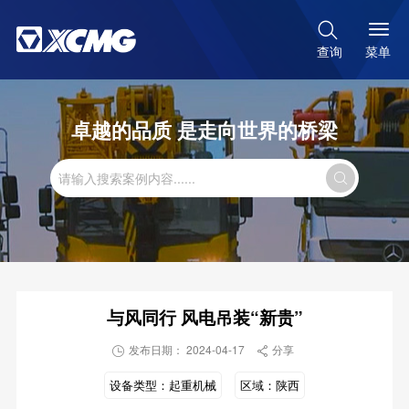

菜单
查询
卓越的品质 是走向世界的桥梁

与风同行 风电吊装“新贵”
发布日期： 2024-04-17
分享


设备类型：
起重机械
区域：
陕西