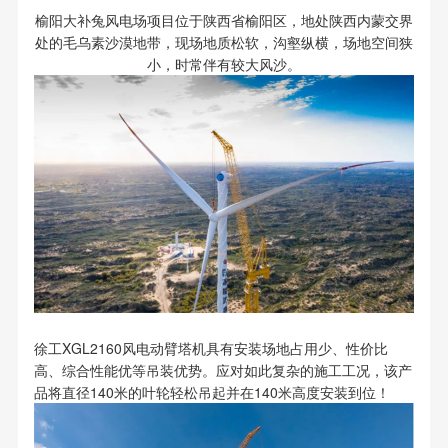
榆阳大补兔风电场项目位于陕西省榆阳区，地处陕西内蒙交界
处的毛乌素沙漠地带，现场地质松软，沟壑纵横，场地空间狭
小，时常伴有较大风沙。
徐工XGL2160风电动臂塔机具有安装场地占用少、性价比
高、综合性能优等吊装优势。应对如此复杂的施工工况，该产
品将直径140米的叶轮轻松吊起并在140米高度安装到位！