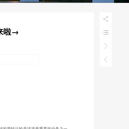

来啦→



木材的周转运输是该港最重要的业务之一。