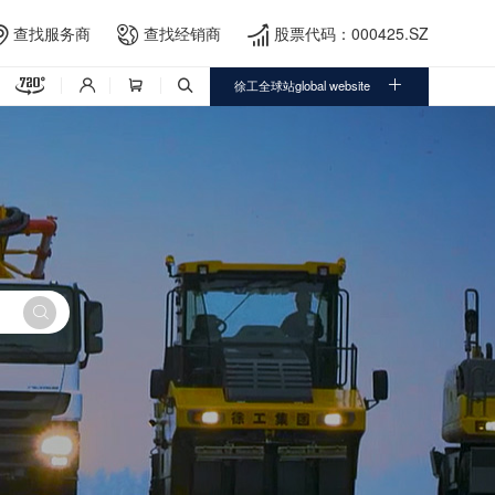
查找服务商
查找经销商
股票代码：000425.SZ





徐工全球站global website



