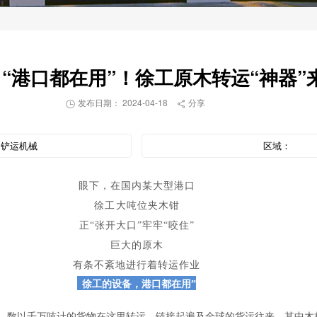
| “港口都在用”！徐工原木转运“神器”
发布日期： 2024-04-18
分享


：
铲运机械
区域：
眼下，在国内某大型港口
徐工
大吨位夹木钳
正“张开大口”牢牢“咬住”
巨大的原木
有条不紊地进行着转运作业
“
徐工的设备，港口都在用”
年，数以千万吨计的货物在这里转运，链接起遍及全球的货运往来，其中