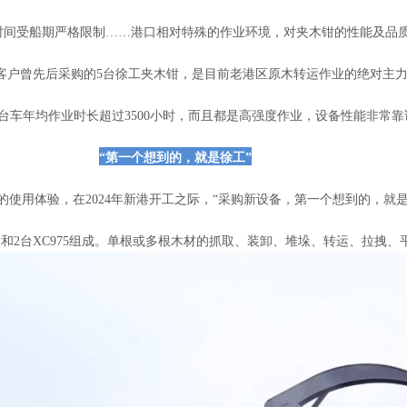
时间受船期严格限制……港口相对特殊的作业环境，对夹木钳的性能及品
，该客户曾先后采购的5台徐工夹木钳，是目前老港区原木转运作业的绝对主
台车年均作业时长超过3500小时，而且都是高强度作业，设备性能非常靠
“第一个想到的，就是徐工”
的使用体验，在2024年新港开工之际，“采购新设备，第一个想到的，就
8-I和2台XC975组成。单根或多根木材的抓取、装卸、堆垛、转运、拉