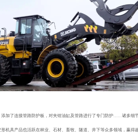
、添加了连接管路防护板，对夹钳油缸及管路进行了专门防护……诸多细
变形机具产品也活跃在林业、石材、畜牧、隧道、井下等众多领域，赢得