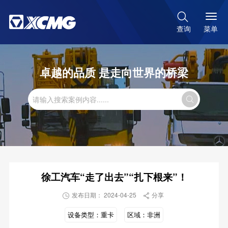

菜单
查询
卓越的品质 是走向世界的桥梁

徐工汽车“走了出去”“扎下根来”！
发布日期： 2024-04-25
分享


设备类型：
重卡
区域：
非洲