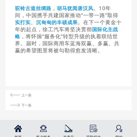
，
。
10年
驼铃古道丝绸路
胡马犹闻唐汉风
间，中国携手共建国家推动“一带一路”取得
、
。在下一个黄金十
实打实
沉甸甸
的丰硕成果
年的起点，徐工汽车将坚决贯彻
国际化主战
，将怀揣“服务化”转型升级的执着联结世
略
界。届时，国际商用车蓝海
双赢
、多赢、共
赢的希望图景
将被勾勒得愈发清晰。
上一条
下一条
首页
客户服务
选产品
获取报价
我的