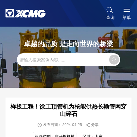

菜单
查询
卓越的品质 是走向世界的桥梁

样板工程！徐工顶管机为核能供热长输管网穿
山碎石
发布日期： 2024-04-25
分享


设备类型：
非开挖机械
区域：
山东