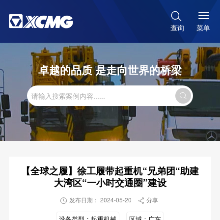

菜单
查询
卓越的品质 是走向世界的桥梁

【全球之履】徐工履带起重机“兄弟团“助建
大湾区“一小时交通圈”建设
发布日期： 2024-05-20
分享


设备类型：
起重机械
区域：
广东