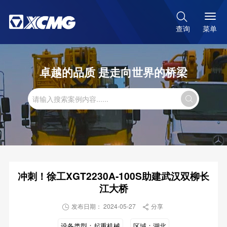

菜单
查询
卓越的品质 是走向世界的桥梁

冲刺！徐工XGT2230A-100S助建武汉双柳长
江大桥
发布日期： 2024-05-27
分享


设备类型：
起重机械
区域：
湖北