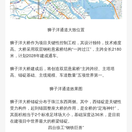
狮子洋通道大致位置
狮子洋大桥作为项目关键性控制工程，其设计独特，技术难度
高。大桥采用双层钢桁悬索桥结构“一跨过江”，主跨全长2180
米，计划2028年建成通车。
狮子洋大桥建成后，将创造双层悬索桥“主跨跨径、主塔塔
高、锚碇基础、主缆规模、车道数量”五项世界第一。
狮子洋通道效果图
狮子洋大桥锚碇分布于珠江东西两侧。其中，西锚碇是关键性
受力构件，起到锚固整座大桥的作用，是全桥的“定海神针”，
其面积相当于2个标准足球场大小，基础深度达36米，是目前
在建项目中世界最大的桥梁锚碇。
四台徐工“钢铁巨兽”