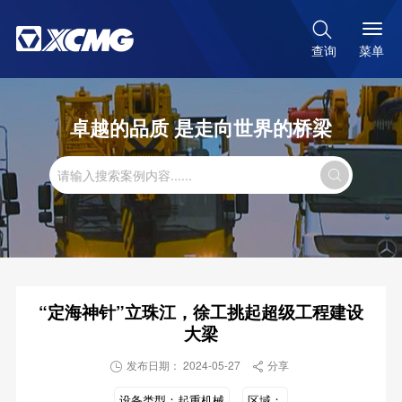

菜单
查询
卓越的品质 是走向世界的桥梁

“定海神针”立珠江，徐工挑起超级工程建设
大梁
发布日期： 2024-05-27
分享


设备类型：
起重机械
区域：