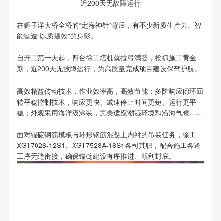
近200天无故障运行
在狮子洋大桥全桥的“定海神针”背后，有不少新质生产力、智
能智造“以质提效”的身影。
自开工第一天起，四台徐工塔机就拉弓满弦，抢抓施工黄金
期，近200天无故障运行，为高质量完成项目建设保驾护航。
高效精益传动技术，作业效率高，高效节能；多阶响应闭环回
转平稳控制技术，响应更快、减速停止时间更短、运行更平
稳；外观采用海洋级涂装，完美适应潮湿环境和沿海气候……
面对锚碇钢筋模板与环形钢筋混凝土内衬的吊装任务，徐工
XGT7026-12S1、XGT7528A-18S1各司其职，配合施工各道
工序无缝衔接，确保锚碇建设有序推进、顺利封底。