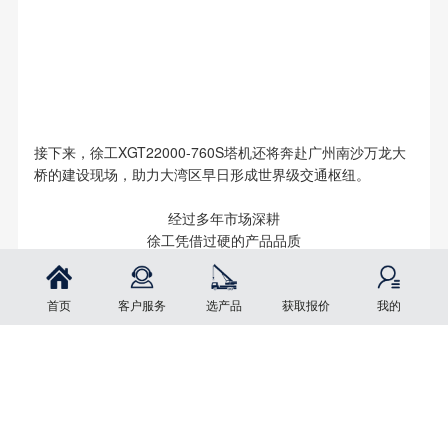
接下来，徐工XGT22000-760S塔机还将奔赴广州南沙万龙大
桥的建设现场，助力大湾区早日形成世界级交通枢纽。
经过多年市场深耕
徐工凭借过硬的产品品质
参与一个又一个超级工程
以实际行动
首页
客户服务
选产品
获取报价
我的
勇担制造强国建设重任
上一条
下一条